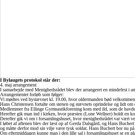
I Bylaugets protokol står der:
4. maj arrangement
I samarbejde med Menighedsrådet blev der arrangeret en mindefest i an
Arrangementet forløb som følger:
Vi mødtes ved bystævnet kl. 19.00, hvor oldermanden bød velkommen
Hans Christensen fortalte om stenen og stævnets oprindelse og lidt om
Medlemmer fra Ellinge Gymnastikforening kom med ild, som de havde m
Herefter gik man ind i kirken, hvor præsten (Lone Wellner) holdt en ko
Derefter gik vi om i forsamlingshuset, hvor menighedsrådet var vært ve
I løbet af aftenen blev der læst op af Gerda Dalsgård, og Hans Buchert 
og måtte derfor mod sin vilje være tysk soldat. Hans Buchert bor nu på
Om eftermiddagen kunne man i den lille sal i forsamlingshuset se en pl